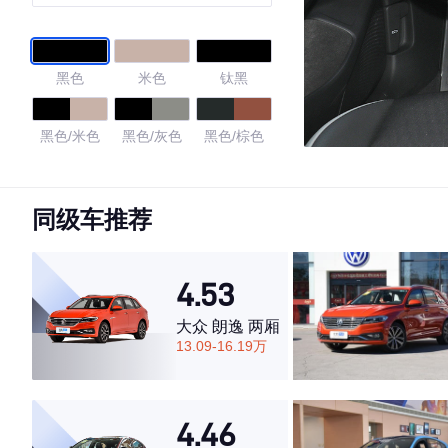
黑色
米色
钛黑
黑色/米色
黑色/灰色
黑色/棕色
4.4
同级车推荐
·外观表现一般，低于59%同级车
4.53
·内饰表现较为优秀，优于61%同级车
·空间表现一般，低于82%同级车
大众 朗逸 两厢
13.09-16.19万
4.46