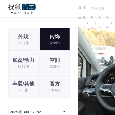
当
搜
车
一
前
狐
型
大
汽-
＞
＞
＞
＞
位
汽
大
众
大
外观
内饰
置:
车
全
众
3737张
5208张
底盘/动力
空间
1217张
319张
车展/其他
官方
733张
1956张
2025款 300TSI Pro