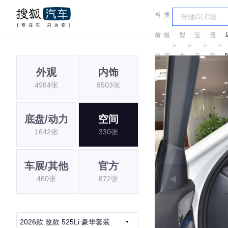
当
搜
车
华
前
狐
型
宝
晨
＞
＞
＞
＞
位
汽
大
马
宝
外观
内饰
置:
车
全
马
4984张
8503张
底盘/动力
空间
1642张
330张
车展/其他
官方
460张
872张
2026款 改款 525Li 豪华套装