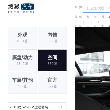
当
搜
车
华
前
狐
型
宝
晨
＞
＞
＞
＞
位
汽
大
马
宝
外观
内饰
置:
车
全
马
4984张
8503张
底盘/动力
空间
1642张
330张
车展/其他
官方
460张
872张
2019款 525Li M运动套装