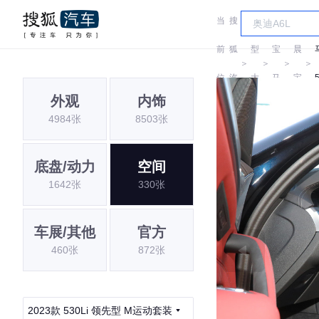
当
搜
车
华
前
狐
型
宝
晨
＞
＞
＞
＞
位
汽
大
马
宝
外观
内饰
置:
车
全
马
4984张
8503张
底盘/动力
空间
1642张
330张
车展/其他
官方
460张
872张
2023款 530Li 领先型 M运动套装