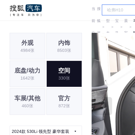
当
搜
车
华
前
狐
型
宝
晨
＞
＞
＞
＞
位
汽
大
马
宝
外观
内饰
置:
车
全
马
4984张
8503张
底盘/动力
空间
1642张
330张
车展/其他
官方
460张
872张
2024款 530Li 领先型 豪华套装