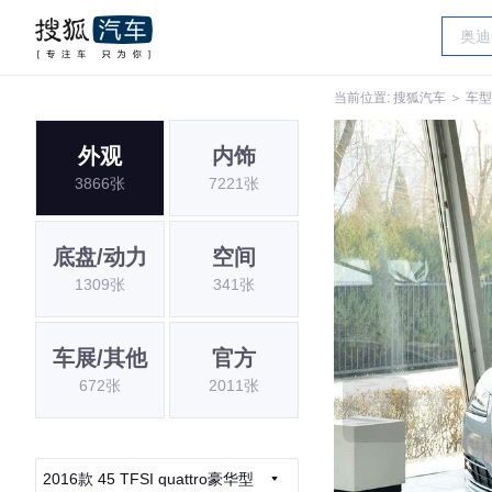
当前位置:
搜狐汽车
＞
车型
外观
内饰
3866张
7221张
底盘/动力
空间
1309张
341张
车展/其他
官方
672张
2011张
2016款 45 TFSI quattro豪华型