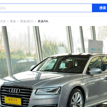
搜索
大全
＞
奥迪
＞
奥迪(进口)
＞
奥迪A8L