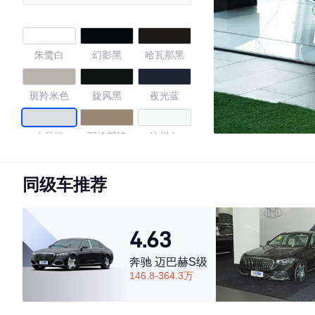
朱鹭白
幻影黑
哈瓦那黑
斑羚米色
旋风黑
夜光蓝
水晶银
阿格斯棕
冰川白
季风灰
星云灰
传奇黑
同级车推荐
炫目黑
传奇黑/花剑
赛百灵黑
银
4.63
4.62
奔驰 迈巴赫S级
146.8-364.3万