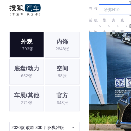
当
搜
车
雷
雷
前
狐
型
克
克
＞
＞
＞
＞
位
汽
大
萨
萨
外观
内饰
置:
车
全
斯
斯
1793张
2848张
底盘/动力
空间
652张
98张
车展/其他
官方
271张
648张
2020款 改款 300 四驱典雅版