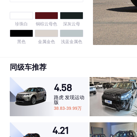
珍珠白
铜棕云母色
深灰云母
黑色
金属金色
浅蓝金属色
银金属色
米金属色
酒红云母色
同级车推荐
超音速石英
超音速钛银
宝石蓝色
白色
色
4.58
至臻黑色
晶亮白色
白金灰金属
路虎 发现运动
色
版
38.83-39.99万
熔光晶色
4.21
4.46