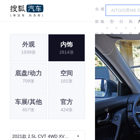
当
搜
车
东
前
狐
型
日
风
＞
＞
＞
＞
位
汽
大
产
日
外观
内饰
置:
车
全
产
1939张
2814张
底盘/动力
空间
709张
181张
车展/其他
官方
657张
424张
2021款 2.5L CVT 4WD XV