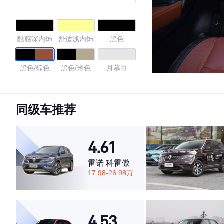
Premium至尊领航版
酷感深内饰
舒适浅内饰
黑色
黑色/棕色
黑色/米色
月幕白
4.65
同级车推荐
·外观表现一般，低于80%同级车
4.61
·内饰表现一般，低于66%同级车
·空间表现较为优秀，优于64%同级车
雷诺 科雷傲
17.98-26.98万
4.53