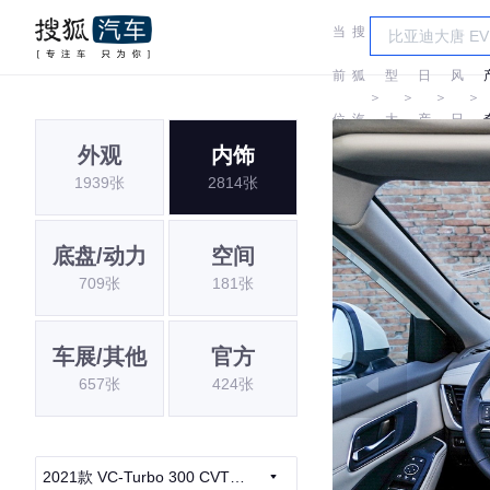
当
搜
车
东
前
狐
型
日
风
＞
＞
＞
＞
位
汽
大
产
日
外观
内饰
置:
车
全
产
1939张
2814张
底盘/动力
空间
709张
181张
车展/其他
官方
657张
424张
2021款 VC-Turbo 300 CVT