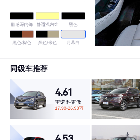
4WD尊享版 7座
酷感深内饰
舒适浅内饰
黑色
黑色/棕色
黑色/米色
月幕白
4.65
同级车推荐
·外观表现一般，低于80%同级车
4.61
·内饰表现一般，低于66%同级车
·空间表现较为优秀，优于64%同级车
雷诺 科雷傲
17.98-26.98万
4.53