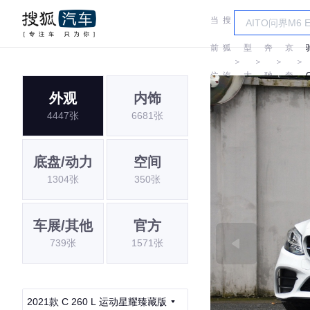
当
搜
车
北
前
狐
型
奔
京
＞
＞
＞
＞
位
汽
大
驰
奔
外观
内饰
置:
车
全
驰
4447张
6681张
底盘/动力
空间
1304张
350张
车展/其他
官方
739张
1571张
2021款 C 260 L 运动星耀臻藏版