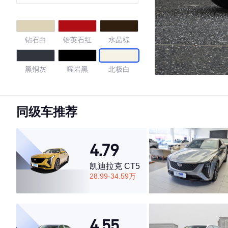
钻石白
锆英石红
水晶棕
黑铜灰
曜岩黑
北极白
火蛋白石
磁铁黑
光玉髓红
同级车推荐
铱银色
钯银
钻石银
4.79
宝石蓝
祖母石绿
海夜蓝
凯迪拉克 CT5
28.99-34.59万
熔岩红
4.37
4.55