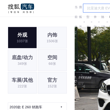
当
搜
车
奔
前
狐
型
奔
驰
＞
＞
＞
＞
位
汽
大
驰
(进
外观
内饰
置:
车
全
口)
1037张
1506张
底盘/动力
空间
349张
66张
车展/其他
官方
222张
152张
2020款 E 260 轿跑车