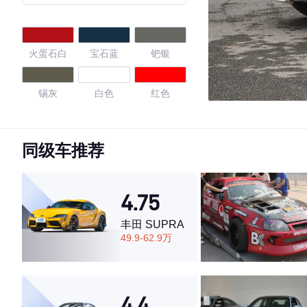
火蛋石白
宝石蓝
钯银
锡灰
白色
红色
白云石棕
北极白
钻石银
同级车推荐
石墨灰
钻石白
4.75
4.28
丰田 SUPRA
49.9-62.9万
·外观表现一般，低于66%同级车
·内饰表现较为优秀，优于100%同级车
4.4
·空间表现较为优秀，优于89%同级车