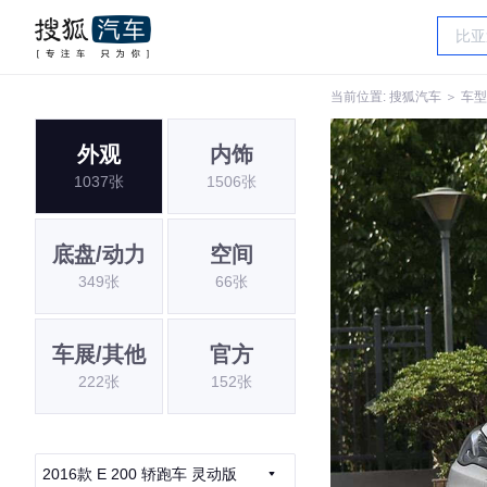
当前位置:
搜狐汽车
＞
车型
外观
内饰
1037张
1506张
底盘/动力
空间
349张
66张
车展/其他
官方
222张
152张
2016款 E 200 轿跑车 灵动版