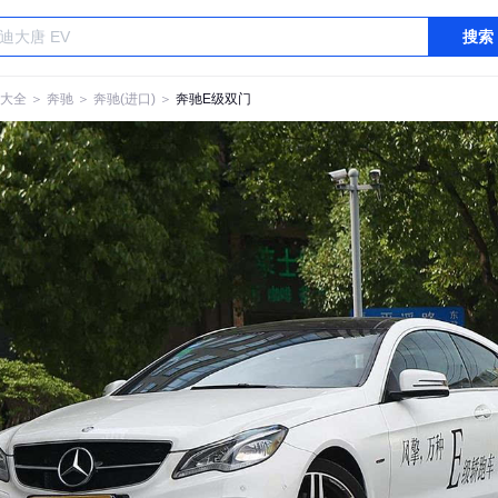
搜索
大全
＞
奔驰
＞
奔驰(进口)
＞
奔驰E级双门