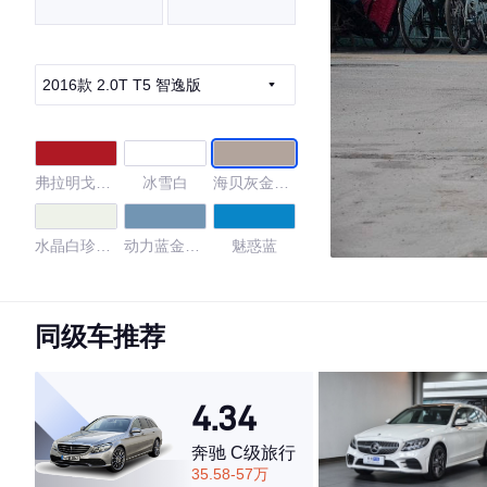
2016款 2.0T T5 智逸版
弗拉明戈红
冰雪白
海贝灰金属
金属漆
漆
水晶白珍珠
动力蓝金属
魅惑蓝
漆
漆
水晶白
牛仔蓝
晨光银
同级车推荐
4.6
4.34
奔驰 C级旅行
·外观表现较为优秀，优于65%同级车
35.58-57万