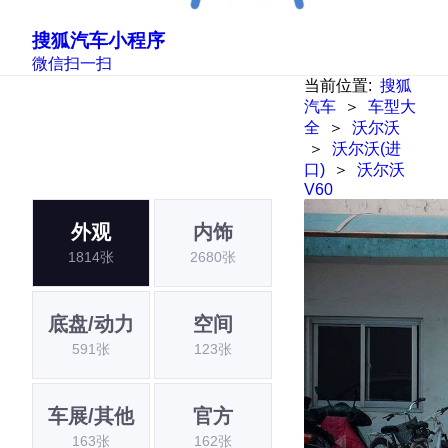
搜狐汽车小程序
微信扫一扫
当前位置:
搜狐
汽车
＞
车型大
全
＞
沃尔沃
＞
沃尔沃(进
口)
＞
沃尔沃
V60
外观
内饰
1814张
2680张
底盘/动力
空间
591张
123张
车展/其他
官方
163张
162张