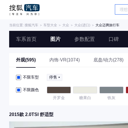
当前位置:
搜狐汽车
＞
车型大全
＞
大众
＞
大众(进口)
＞
大众迈腾旅行车
车系首页
图片
参数配置
口碑
外观(595)
内饰·VR(1074)
底盘/动力(278)
不限车型
停售
不限颜色
开罗金
糖果白
铁灰
2015款 2.0TSI 舒适型