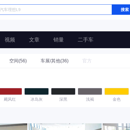
搜索
视频
文章
销量
二手车
空间(56)
车展/其他(36)
官方
飓风红
冰岛灰
深黑
浅褐
金色