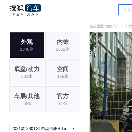
当前位置:
搜狐汽车
＞
车型
外观
内饰
1340张
2052张
底盘/动力
空间
532张
166张
车展/其他
官方
88张
11张
2021款 380TSI 自动四驱R-Line