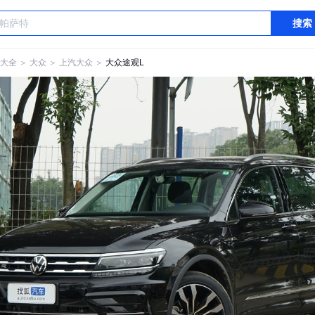
搜索
大全
＞
大众
＞
上汽大众
＞
大众途观L