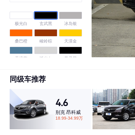
旗舰版7座
极光白
玄武黑
冰岛银
桑巴橙
峻岭棕
天漠金
天境蓝
弧光白
量子黑
镭射白
同级车推荐
4.62
4.6
别克 昂科威
18.99-34.99万
·外观表现较为优秀，优于50%同级车
·内饰表现一般，低于79%同级车
·空间表现较为优秀，优于59%同级车