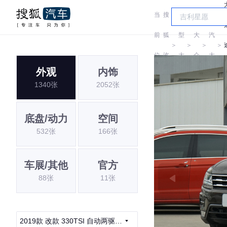
当
搜
车
上
前
狐
型
大
汽
＞
＞
＞
＞
位
汽
大
众
大
外观
内饰
置:
车
全
众
1340张
2052张
底盘/动力
空间
532张
166张
车展/其他
官方
88张
11张
2019款 改款 330TSI 自动两驱智