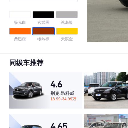
动豪华版 国VI
极光白
玄武黑
冰岛银
桑巴橙
峻岭棕
天漠金
天境蓝
弧光白
量子黑
同级车推荐
镭射白
4.6
4.62
别克 昂科威
18.99-34.99万
·外观表现较为优秀，优于50%同级车
·内饰表现一般，低于79%同级车
4.65
·空间表现较为优秀，优于59%同级车