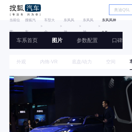
当前位
搜狐汽
车型大
东风风
东风风
东风风神
＞
＞
＞
＞
置:
车
全
神
神
e.π
车系首页
图片
参数配置
口碑
外观
内饰·VR
底盘/动力
空间