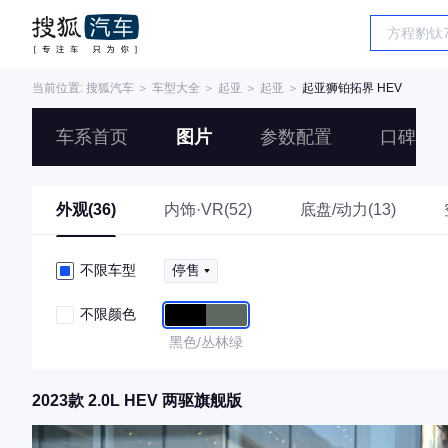
当前位置:
搜狐汽车
＞
车型大全
＞
起亚
＞
起亚
＞
起亚狮铂拓界 HEV
车系首页
图片
参数配置
口碑
外观(36)
内饰·VR(52)
底盘/动力(13)
不限车型
停售
不限颜色
黑色/丛林绿
2023款 2.0L HEV 两驱旗舰版