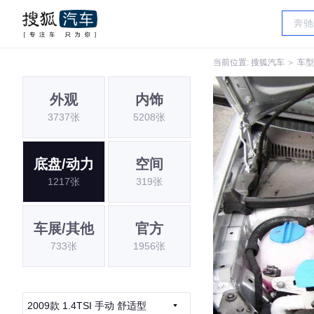
当前位置:
搜狐汽车
＞
车型
外观
内饰
3737张
5208张
底盘/动力
空间
1217张
319张
车展/其他
官方
733张
1956张
2009款 1.4TSI 手动 舒适型