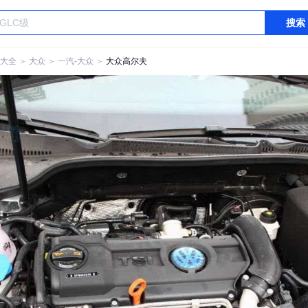
搜索
大全
＞
大众
＞
一汽-大众
＞
大众高尔夫