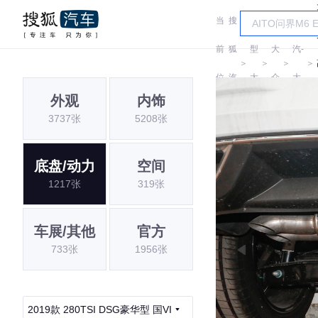
当
搜
车
一
前
狐
型
大
汽-
＞
＞
＞
＞
位
汽
大
众
大
外观
内饰
置:
车
全
众
3737张
5208张
底盘/动力
空间
1217张
319张
车展/其他
官方
733张
1956张
2019款 280TSI DSG豪华型 国VI