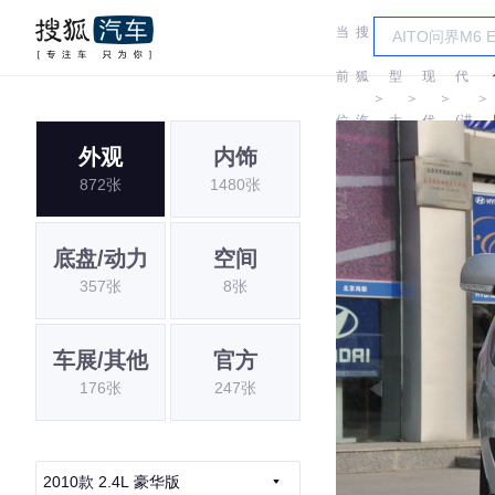
当
搜
车
现
前
狐
型
现
代
＞
＞
＞
＞
位
汽
大
代
(进
外观
内饰
置:
车
全
口)
872张
1480张
底盘/动力
空间
357张
8张
车展/其他
官方
176张
247张
2010款 2.4L 豪华版