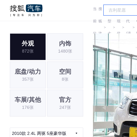
当
搜
车
现
前
狐
型
现
代
＞
＞
＞
＞
位
汽
大
代
(进
外观
内饰
置:
车
全
口)
872张
1480张
底盘/动力
空间
357张
8张
车展/其他
官方
176张
247张
2010款 2.4L 两驱 5座豪华版