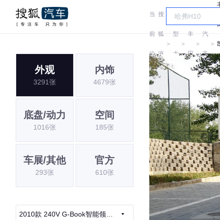
当
搜
车
广
前
狐
型
丰
汽
＞
＞
＞
＞
位
汽
大
田
丰
外观
内饰
置:
车
全
田
3291张
4679张
底盘/动力
空间
1016张
185张
车展/其他
官方
293张
610张
2010款 240V G-Book智能领航