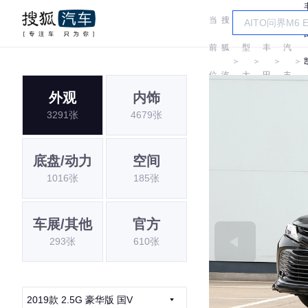
当
搜
车
广
前
狐
型
丰
汽
＞
＞
＞
＞
位
汽
大
田
丰
外观
内饰
置:
车
全
田
3291张
4679张
底盘/动力
空间
1016张
185张
车展/其他
官方
293张
610张
2019款 2.5G 豪华版 国V