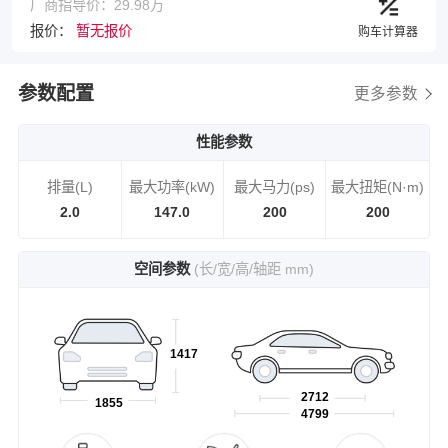
厂商指导价：29.98万
报价：
暂无报价
购车计算器
参数配置
更多参数
性能参数
排量(L)
最大功率(kW)
最大马力(ps)
最大扭矩(N·m)
2.0
147.0
200
200
空间参数
(长/宽/高/轴距 mm)
1417
2712
1855
4799