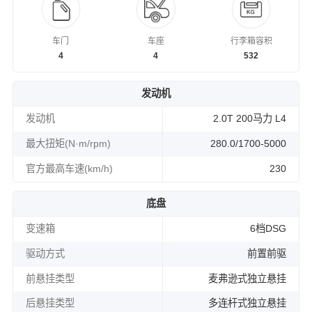
车门
车座
行李箱容积
4
4
532
发动机
发动机
2.0T 200马力 L4
最大扭矩(N·m/rpm)
280.0/1700-5000
官方最高车速(km/h)
230
底盘
变速箱
6档DSG
驱动方式
前置前驱
前悬挂类型
麦弗逊式独立悬挂
后悬挂类型
多连杆式独立悬挂