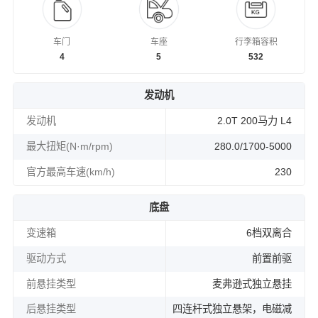
车门
车座
行李箱容积
4
5
532
发动机
发动机
2.0T 200马力 L4
最大扭矩(N·m/rpm)
280.0/1700-5000
官方最高车速(km/h)
230
底盘
变速箱
6档双离合
驱动方式
前置前驱
前悬挂类型
麦弗逊式独立悬挂
后悬挂类型
四连杆式独立悬架，电磁减