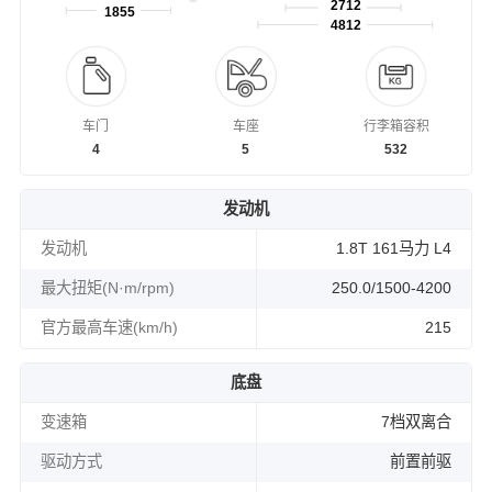
2712
1855
4812
车门
车座
行李箱容积
4
5
532
发动机
发动机
1.8T 161马力 L4
最大扭矩(N·m/rpm)
250.0/1500-4200
官方最高车速(km/h)
215
底盘
变速箱
7档双离合
驱动方式
前置前驱