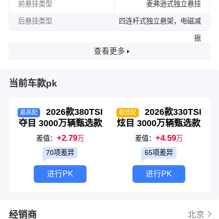
前悬挂类型
麦弗逊式独立悬挂
后悬挂类型
四连杆式独立悬架，电磁减
振
查看更多
当前车款pk
2026款380TSI
2026款330TSI
最高配
最低配
夺目 3000万辆甄选款
炫目 3000万辆甄选款
+2.79
+4.59
差值：
万
差值：
万
70项差异
65项差异
进行PK
进行PK
经销商
北京