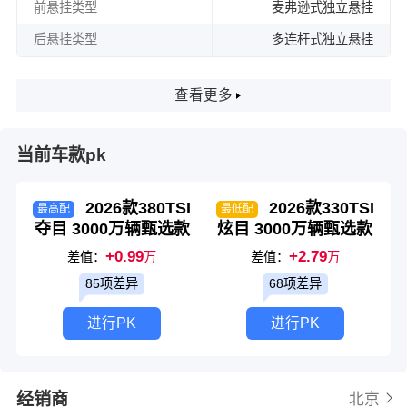
前悬挂类型
麦弗逊式独立悬挂
后悬挂类型
多连杆式独立悬挂
查看更多
当前车款pk
2026款380TSI
2026款330TSI
最高配
最低配
夺目 3000万辆甄选款
炫目 3000万辆甄选款
+0.99
+2.79
差值：
万
差值：
万
85项差异
68项差异
进行PK
进行PK
经销商
北京