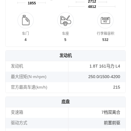
2712
1855
4812
车门
车座
行李箱容积
4
5
532
发动机
发动机
1.8T 161马力 L4
最大扭矩(N·m/rpm)
250.0/1500-4200
官方最高车速(km/h)
215
底盘
变速箱
7档双离合
驱动方式
前置前驱