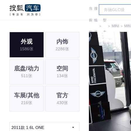
当
搜
车
前
狐
型
＞
＞
MINI
＞
MIN
位
汽
大
外观
内饰
置:
车
全
1586张
2286张
底盘/动力
空间
511张
134张
车展/其他
官方
216张
430张
2011款 1.6L ONE