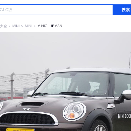
搜索
大全
＞
MINI
＞
MINI
＞
MINICLUBMAN