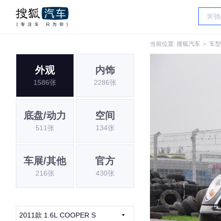
当前位置:
搜狐汽车
＞
车型
外观
内饰
1586张
2286张
底盘/动力
空间
511张
134张
车展/其他
官方
216张
430张
2011款 1.6L COOPER S