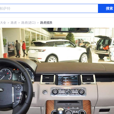
搜索
大全
＞
路虎
＞
路虎(进口)
＞
路虎揽胜