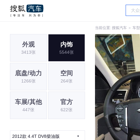
当前位置:
搜狐汽车
＞
车型
外观
内饰
3413张
5544张
底盘/动力
空间
1266张
264张
车展/其他
官方
447张
622张
2012款 4.4T DV8柴油版