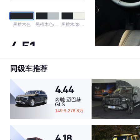
黑檀木色
黑檀木色/卷
黑檀木/象牙
云白色
白
4.51
同级车推荐
·外观表现一般，低于51%同级车
·内饰表现一般，低于61%同级车
·空间表现一般，低于56%同级车
4.44
奔驰 迈巴赫
GLS
149.8-278.8万
4.18