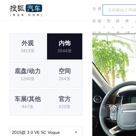
当
搜
车
路
前
狐
型
路
虎
＞
＞
＞
＞
位
汽
大
虎
(进
外观
内饰
置:
车
全
口)
3413张
5544张
底盘/动力
空间
1266张
264张
车展/其他
官方
447张
622张
2015款 3.0 V6 SC Vogue