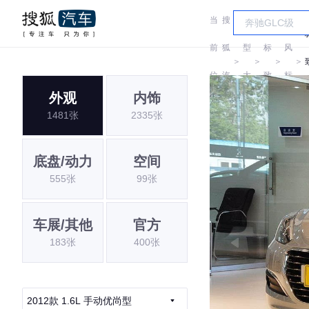
当
搜
车
东
前
狐
型
标
风
＞
＞
＞
＞
位
汽
大
致
标
外观
内饰
置:
车
全
致
1481张
2335张
底盘/动力
空间
555张
99张
车展/其他
官方
183张
400张
2012款 1.6L 手动优尚型