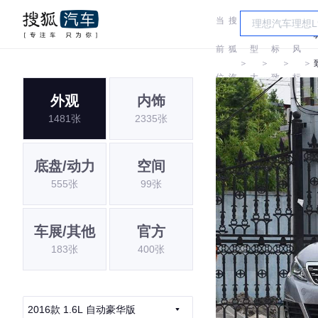
当
搜
车
东
前
狐
型
标
风
＞
＞
＞
＞
位
汽
大
致
标
外观
内饰
置:
车
全
致
1481张
2335张
底盘/动力
空间
555张
99张
车展/其他
官方
183张
400张
2016款 1.6L 自动豪华版