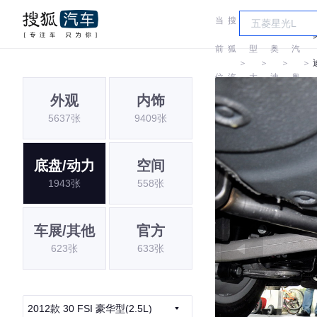
当
搜
车
一
前
狐
型
奥
汽
＞
＞
＞
＞
位
汽
大
迪
奥
外观
内饰
置:
车
全
迪
5637张
9409张
底盘/动力
空间
1943张
558张
车展/其他
官方
623张
633张
2012款 30 FSI 豪华型(2.5L)