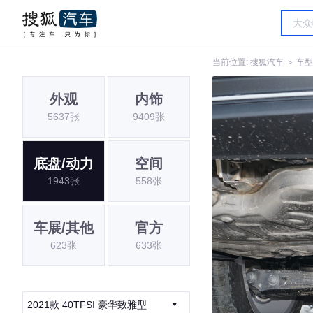
当前位置:
搜狐汽车
＞
车型
外观
内饰
5637张
9409张
底盘/动力
空间
1943张
558张
车展/其他
官方
623张
633张
2021款 40TFSI 豪华致雅型