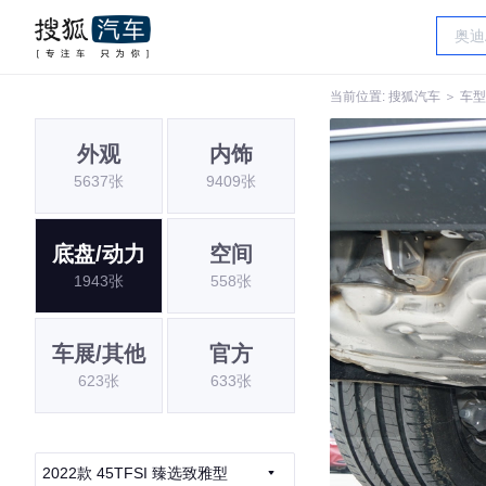
当前位置:
搜狐汽车
＞
车型
外观
内饰
5637张
9409张
底盘/动力
空间
1943张
558张
车展/其他
官方
623张
633张
2022款 45TFSI 臻选致雅型