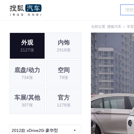
当前位置:
搜狐汽车
＞
车型
外观
内饰
2127张
2918张
底盘/动力
空间
734张
79张
车展/其他
官方
307张
1278张
2012款 xDrive20i 豪华型