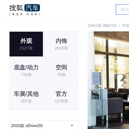
当前位置:
搜狐汽车
＞
车型
外观
内饰
2127张
2918张
底盘/动力
空间
734张
79张
车展/其他
官方
307张
1278张
2016款 sDrive20i