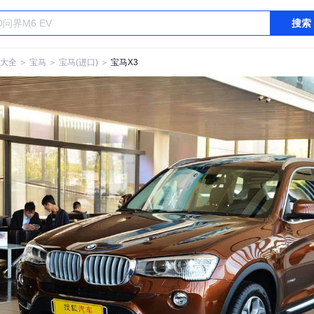
搜索
大全
＞
宝马
＞
宝马(进口)
＞
宝马X3