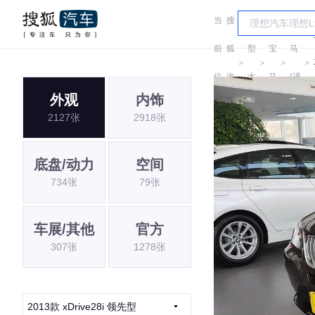
当
搜
车
宝
前
狐
型
宝
马
＞
＞
＞
＞
位
汽
大
马
(进
外观
内饰
置:
车
全
口)
2127张
2918张
底盘/动力
空间
734张
79张
车展/其他
官方
307张
1278张
2013款 xDrive28i 领先型