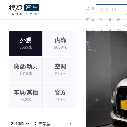
当
搜
车
奥
前
狐
型
奥
迪
＞
＞
＞
＞
位
汽
大
迪
(进
外观
内饰
置:
车
全
口)
3683张
6008张
底盘/动力
空间
1316张
295张
车展/其他
官方
652张
719张
2013款 35 TDI 专享型