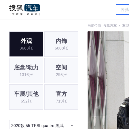
当前位置:
搜狐汽车
＞
车型
外观
内饰
3683张
6008张
底盘/动力
空间
1316张
295张
车展/其他
官方
652张
719张
2020款 55 TFSI quattro 黑武士