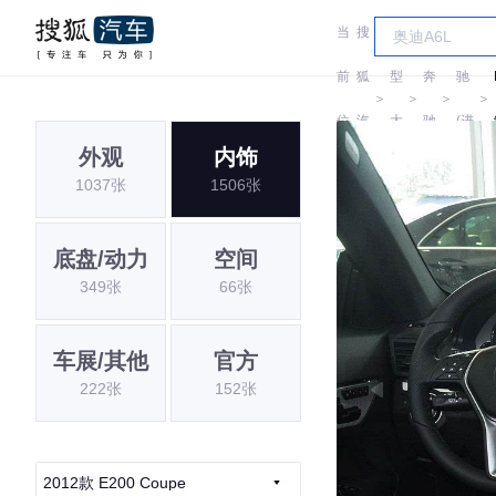
当
搜
车
奔
前
狐
型
奔
驰
＞
＞
＞
＞
位
汽
大
驰
(进
外观
内饰
置:
车
全
口)
1037张
1506张
底盘/动力
空间
349张
66张
车展/其他
官方
222张
152张
2012款 E200 Coupe