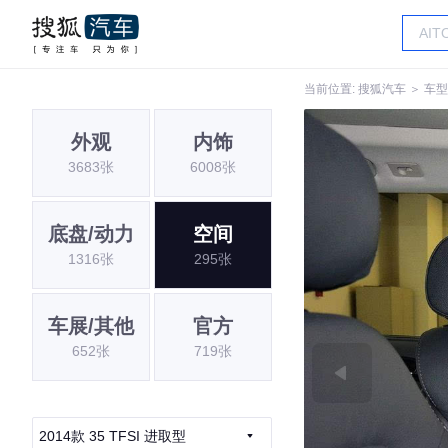
当前位置:
搜狐汽车
＞
车型
外观
内饰
3683张
6008张
底盘/动力
空间
1316张
295张
车展/其他
官方
652张
719张
2014款 35 TFSI 进取型