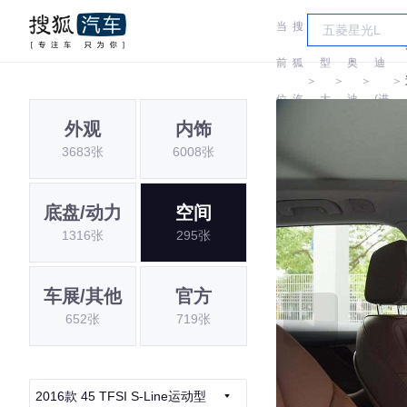
当
搜
车
奥
前
狐
型
奥
迪
＞
＞
＞
＞
位
汽
大
迪
(进
外观
内饰
置:
车
全
口)
3683张
6008张
底盘/动力
空间
1316张
295张
车展/其他
官方
652张
719张
2016款 45 TFSI S-Line运动型