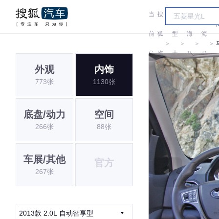
当
搜
车
前
狐
型
海
海
＞
＞
＞
＞
位
汽
大
马
马
外观
内饰
置:
车
全
773张
1130张
底盘/动力
空间
266张
88张
车展/其他
官方
267张
2013款 2.0L 自动智享型