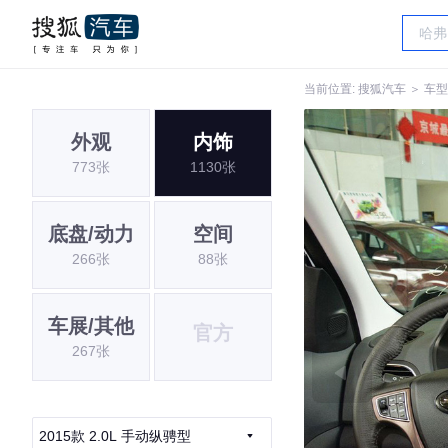
当前位置:
搜狐汽车
＞
车型
外观
内饰
773张
1130张
底盘/动力
空间
266张
88张
车展/其他
官方
267张
2015款 2.0L 手动纵骋型