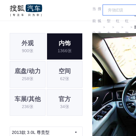
当
搜
车
前
狐
型
红
红
＞
＞
＞
＞
位
汽
大
旗
旗
外观
内饰
置:
车
全
900张
1366张
底盘/动力
空间
258张
62张
车展/其他
官方
236张
34张
2013款 3.0L 尊贵型