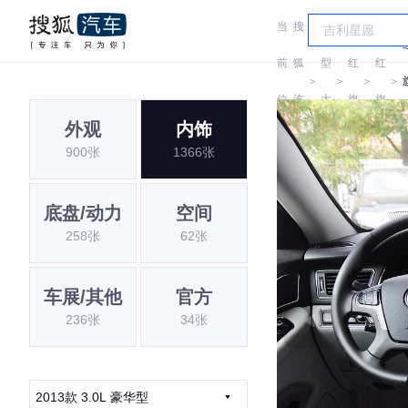
当
搜
车
前
狐
型
红
红
＞
＞
＞
＞
位
汽
大
旗
旗
外观
内饰
置:
车
全
900张
1366张
底盘/动力
空间
258张
62张
车展/其他
官方
236张
34张
2013款 3.0L 豪华型