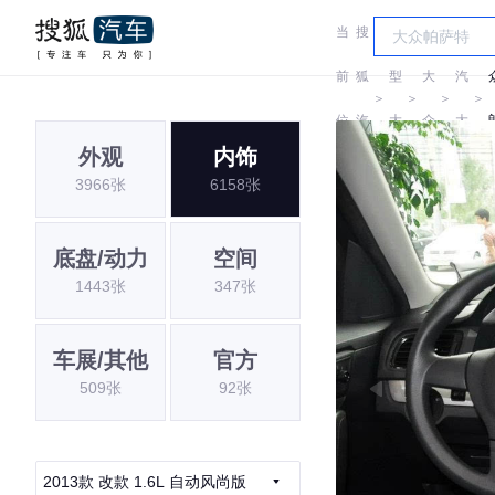
当
搜
车
上
前
狐
型
大
汽
＞
＞
＞
＞
位
汽
大
众
大
外观
内饰
置:
车
全
众
3966张
6158张
底盘/动力
空间
1443张
347张
车展/其他
官方
509张
92张
2013款 改款 1.6L 自动风尚版